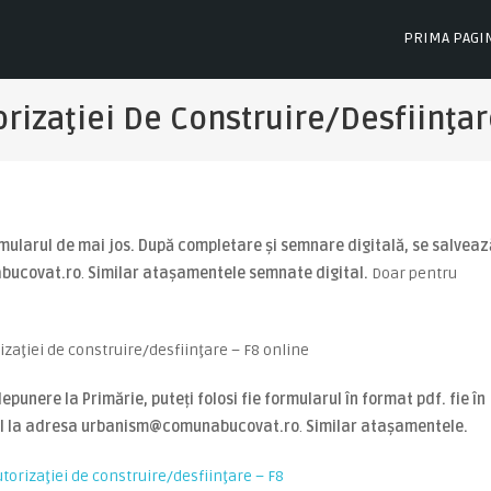
PRIMA PAGI
rizaţiei De Construire/desfiinţar
rmularul de mai jos. După completare și semnare digitală, se salveaz
abucovat.ro
.
Similar atașamentele semnate digital.
Doar pentru
zaţiei de construire/desfiinţare – F8 online
punere la Primărie, puteți folosi fie formularul în format pdf. fie în
ail la adresa urbanism@
comunabucovat.ro
.
Similar atașamentele.
orizaţiei de construire/desfiinţare – F8