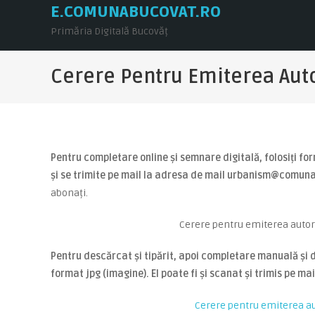
Skip to content
E.COMUNABUCOVAT.RO
Primăria Digitală Bucovăț
Cerere Pentru Emiterea Auto
Pentru completare online și semnare digitală, folosiți fo
și se trimite pe mail la adresa de mail urbanism@comun
abonați.
Cerere pentru emiterea autori
Pentru descărcat și tipărit, apoi completare manuală și de
format jpg (imagine). El poate fi și scanat și trimis pe m
Cerere pentru emiterea aut